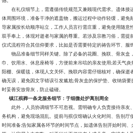
憾。
在礼仪细节上，需遵循传统规范又兼顾现代需求。遗体接运
体周围环境，准备干净的遮盖物，搬运过程中动作轻缓，避免颠
导家属按长幼顺序站立，工作人员言行需庄重，避免使用随意
双手奉上，体现对逝者与家属的尊重。若涉及宗教习俗，需提
仪式流程符合其信仰要求，比如是否需要特定的祷告环节、服
物品准备细节同样关键。除了必备的花圈、挽联、骨灰盒，
巾、饮用水、休息座椅等，方便前来吊唁的亲友使用;若天气炎
阳棚、保暖毯，体现人文关怀。挽联内容需仔细核对，确保逝
确无误，避免因文字错误引发尴尬;骨灰盒的保护垫、收纳袋要
时妥善安放骨灰，防止磕碰。
镇江殡葬一条龙服务
细节：于细微处护离别周全
此外，人员协调细节不可忽视。需明确专人负责接待亲友、
务机构，避免现场混乱。提前与殡仪馆确认火化时间、告别厅
时间准备;告知家属各环节的时间节点，如遗体告别开始时间、