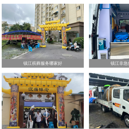
镇江殡葬服务哪家好
镇江非急