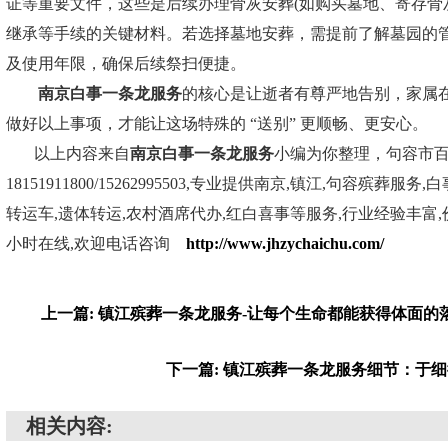
证等重要文件，这些是后续办理骨灰安葬(如购买墓地、寄存骨
继承等手续的关键材料。若选择墓地安葬，需提前了解墓园的
及使用年限，确保后续祭扫便捷。
南京白事一条龙服务
的核心是让逝者有尊严地告别，家属
做好以上事项，才能让这场特殊的 “送别” 更顺畅、更安心。
以上内容来自
南京白事一条龙服务
小编为你整理，句容市
18151911800/15262995503,专业提供南京,镇江,句容殡葬服
转运车,遗体转运,农村酒席代办,红白喜事等服务,行业经验丰富,价
小时在线,欢迎电话咨询
http://www.jhzychaichu.com/
上一篇: 镇江殡葬一条龙服务-让每个生命都能获得体面的
下一篇: 镇江殡葬一条龙服务细节：于
相关内容: